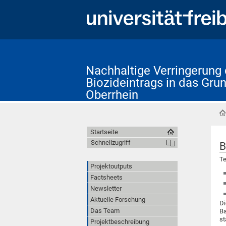
Nachhaltige Verringerung
Biozideintrags in das Gr
Oberrhein
Startseite
Schnellzugriff
B
Te
Projektoutputs
Factsheets
Newsletter
Aktuelle Forschung
Di
Das Team
Ba
st
Projektbeschreibung