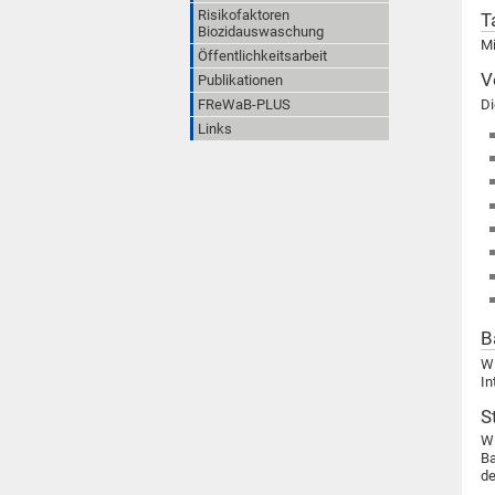
Risikofaktoren
T
Biozidauswaschung
Mi
Öffentlichkeitsarbeit
V
Publikationen
FReWaB-PLUS
Di
Links
B
Wi
In
S
W
Ba
d