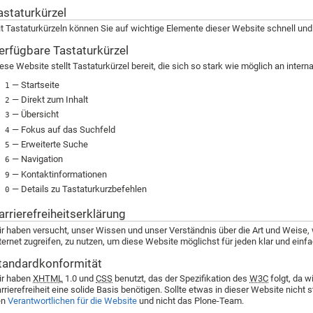
astaturkürzel
t Tastaturkürzeln können Sie auf wichtige Elemente dieser Website schnell und 
erfügbare Tastaturkürzel
ese Website stellt Tastaturkürzel bereit, die sich so stark wie möglich an intern
— Startseite
1
— Direkt zum Inhalt
2
— Übersicht
3
— Fokus auf das Suchfeld
4
— Erweiterte Suche
5
— Navigation
6
— Kontaktinformationen
9
— Details zu Tastaturkurzbefehlen
0
arrierefreiheitserklärung
r haben versucht, unser Wissen und unser Verständnis über die Art und Weise,
ternet zugreifen, zu nutzen, um diese Website möglichst für jeden klar und ein
tandardkonformität
ir haben
XHTML
1.0 und
CSS
benutzt, das der Spezifikation des
W3C
folgt, da w
rrierefreiheit eine solide Basis benötigen. Sollte etwas in dieser Website nicht 
en
Verantwortlichen für die Website
und nicht das Plone-Team.