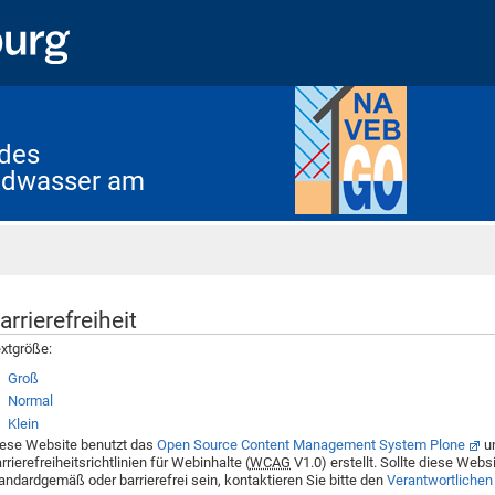
 des
undwasser am
Startseite
arrierefreiheit
xtgröße:
Groß
Normal
Klein
ese Website benutzt das
Open Source Content Management System Plone
un
rrierefreiheitsrichtlinien für Webinhalte (
WCAG
V1.0) erstellt. Sollte diese Websi
andardgemäß oder barrierefrei sein, kontaktieren Sie bitte den
Verantwortlichen